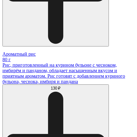
Ароматный рис
80 г
Рис, приготовленный на курином бульоне с чесноком,
имбирём и панданом, обладает насыщенным вкусом и
приятным ароматом. Рис готовят с добавлением куриного
бульона, чеснока, имбиря и пандана
130 ₽