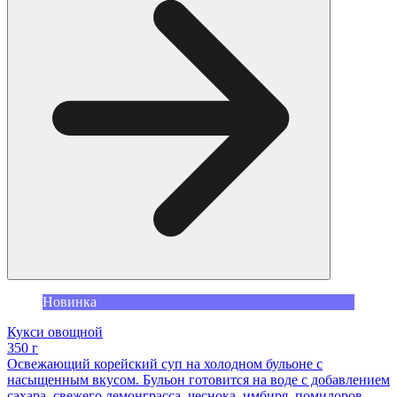
Новинка
Кукси овощной
350 г
Освежающий корейский суп на холодном бульоне с
насыщенным вкусом. Бульон готовится на воде с добавлением
сахара, свежего лемонграсса, чеснока, имбиря, помидоров,