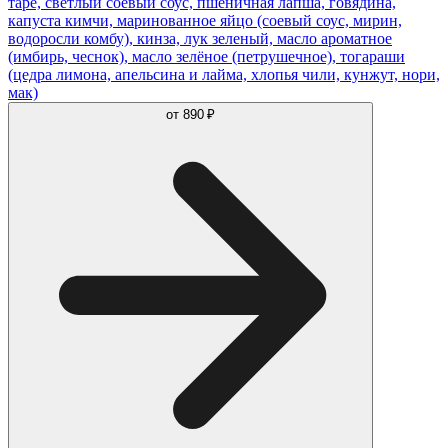
таре, светлый соевый соус, пшеничная лапша, говядина,
капуста кимчи, маринованное яйцо (соевый соус, мирин,
водоросли комбу), кинза, лук зеленый, масло ароматное
(имбирь, чеснок), масло зелёное (петрушечное), тогараши
(цедра лимона, апельсина и лайма, хлопья чили, кунжут, нори,
мак)
от
890 ₽