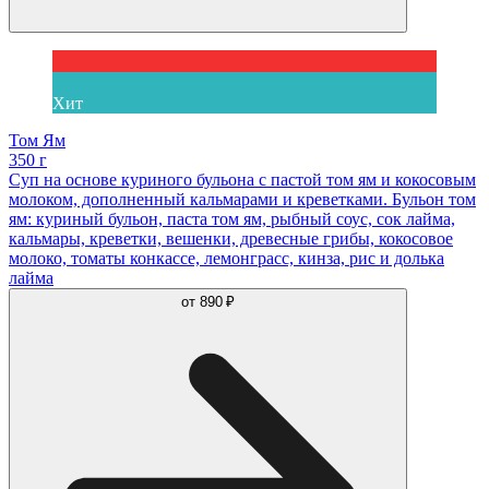
Хит
Том Ям
350 г
Суп на основе куриного бульона с пастой том ям и кокосовым
молоком, дополненный кальмарами и креветками. Бульон том
ям: куриный бульон, паста том ям, рыбный соус, сок лайма,
кальмары, креветки, вешенки, древесные грибы, кокосовое
молоко, томаты конкассе, лемонграсс, кинза, рис и долька
лайма
от
890 ₽