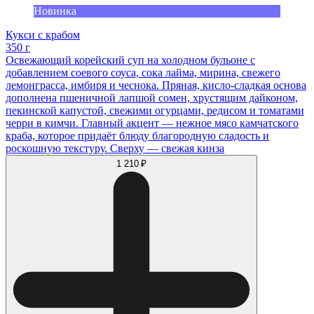
Новинка
Кукси с крабом
350 г
Освежающий корейский суп на холодном бульоне с
добавлением соевого соуса, сока лайма, мирина, свежего
лемонграсса, имбиря и чеснока. Пряная, кисло-сладкая основа
дополнена пшеничной лапшой сомен, хрустящим дайконом,
пекинской капустой, свежими огурцами, редисом и томатами
черри в кимчи. Главный акцент — нежное мясо камчатского
краба, которое придаёт блюду благородную сладость и
роскошную текстуру. Сверху — свежая кинза
1 210 ₽