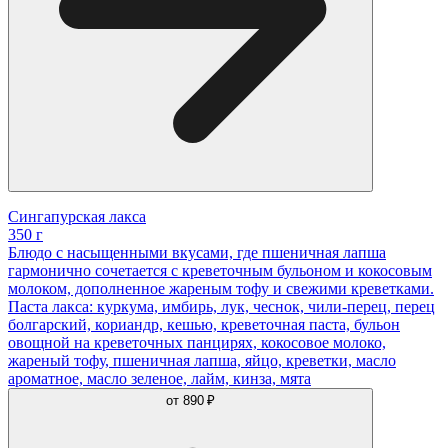
Сингапурская лакса
350 г
Блюдо с насыщенными вкусами, где пшеничная лапша
гармонично сочетается с креветочным бульоном и кокосовым
молоком, дополненное жареным тофу и свежими креветками.
Паста лакса: куркума, имбирь, лук, чеснок, чили-перец, перец
болгарский, кориандр, кешью, креветочная паста, бульон
овощной на креветочных панцирях, кокосовое молоко,
жареный тофу, пшеничная лапша, яйцо, креветки, масло
ароматное, масло зеленое, лайм, кинза, мята
от
890 ₽