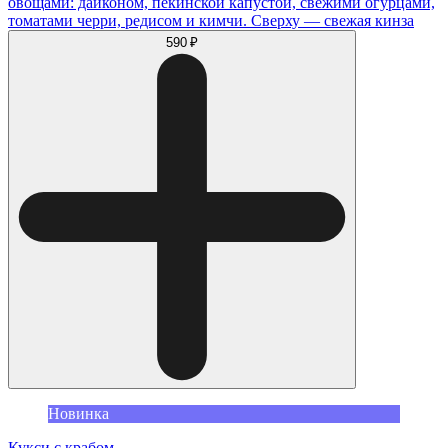
овощами: дайконом, пекинской капустой, свежими огурцами,
томатами черри, редисом и кимчи. Сверху — свежая кинза
590 ₽
Новинка
Кукси с крабом