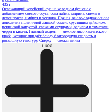
435 г
Освежающий корейский суп на холодном бульоне с
добавлением соевого соуса, сока лайма, мирина, свежего
лемонграсса, имбиря и чеснока. Пряная, кисло-сладкая основа
дополнена пшеничной лапшой сомен, хрустящим дайконом,
пекинской капустой, свежими огурцами, редисом и томатами
черри в кимчи. Главный акцент — нежное мясо камчатского
краба, которое придаёт блюду благородную сладость и
роскошную текстуру. Сверху — свежая кинза
1 100 ₽