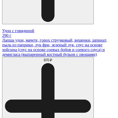
Удон с говядиной
290 г
Лапша удон, мачете, горох стручковый, вешенки, шпинат,
пыль из паприки, лук фри, зеленый лук, соус на основе
хойсина (соус на основе соевых бобов и соевого соуса) и
демигласа (выпаренный костный бульон с овощами)
970 ₽