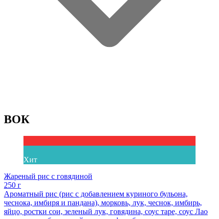
ВОК
Хит
Жареный рис с говядиной
250 г
Ароматный рис (рис с добавлением куриного бульона,
чеснока, имбиря и пандана), морковь, лук, чеснок, имбирь,
яйцо, ростки сои, зеленый лук, говядина, соус таре, соус Лао