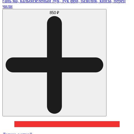
гань ма, кальбизеленый лук, лук фри, базилик, кинза, перец
чили
850 ₽