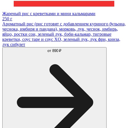
Жареный рис с креветками и мини кальмарами
250 г
Ароматный рис (рис готовят с добавлением куриного бульона,
чеснока, имбиря и пандана), морковь, лук, чеснок, имбирь,
яйцо, ростки сои, зеленый лук, бэби-кальмар, тигровые
креветки, соус таре и соус XO, зеленый лук, лук фри, кинза,
лук сибулет
от
890 ₽