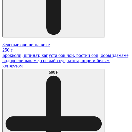
Зеленые овощи на воке
250 г
Брокколи, шпинат, капуста бок чой, ростки сои, бобы эдамаме,
водоросли вакаме, соевый соус, кинза, нори и белым
кунжутом
590 ₽