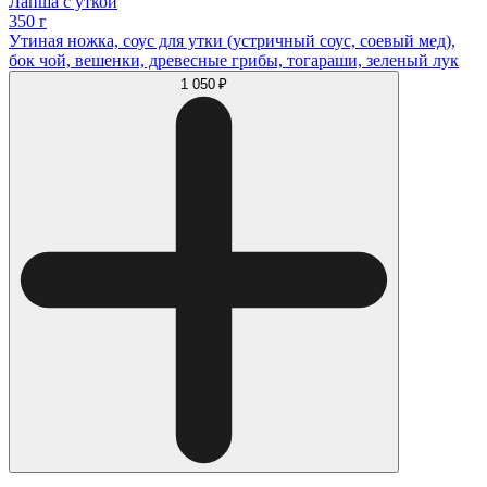
Лапша с уткой
350 г
Утиная ножка, соус для утки (устричный соус, соевый мед),
бок чой, вешенки, древесные грибы, тогараши, зеленый лук
1 050 ₽