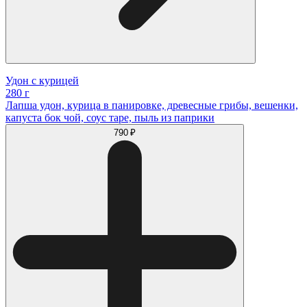
Удон с курицей
280 г
Лапша удон, курица в панировке, древесные грибы, вешенки,
капуста бок чой, соус таре, пыль из паприки
790 ₽