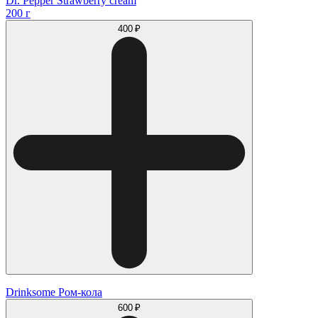
Dr. Pepper Strawberry cream
200 г
400 ₽
Drinksome Ром-кола
600 ₽