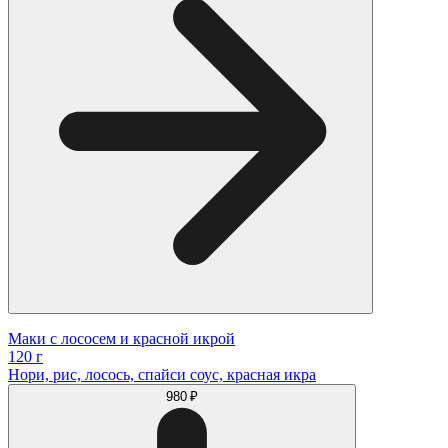
Маки с лососем и красной икрой
120 г
Нори, рис, лосось, спайси соус, красная икра
980 ₽