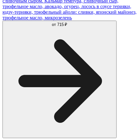
сливочным сыром. Кальмар темпура, сливочный сыр,
трюфельное масло, авокадо, огурец, лосось в соусе терияки,
юдзу-терияки, трюфельный айоли: сливки, японский майонез,
трюфельное масло, микрозелень
от
715 ₽