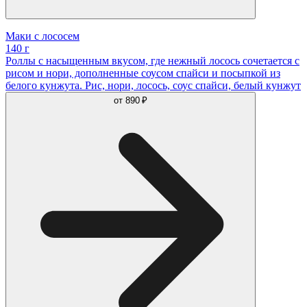
Маки с лососем
140 г
Роллы с насыщенным вкусом, где нежный лосось сочетается с
рисом и нори, дополненные соусом спайси и посыпкой из
белого кунжута. Рис, нори, лосось, соус спайси, белый кунжут
от
890 ₽