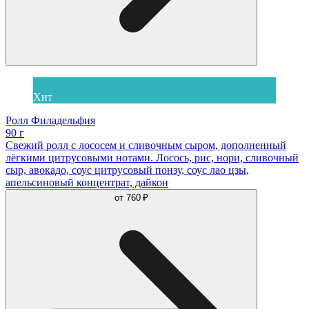
Хит
Ролл Филадельфия
90 г
Свежий ролл с лососем и сливочным сыром, дополненный
лёгкими цитрусовыми нотами. Лосось, рис, нори, сливочный
сыр, авокадо, соус цитрусовый понзу, соус лао цзы,
апельсиновый концентрат, дайкон
от
760 ₽