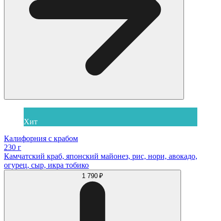
Хит
Калифорния с крабом
230 г
Камчатский краб, японский майонез, рис, нори, авокадо,
огурец, сыр, икра тобико
1 790 ₽