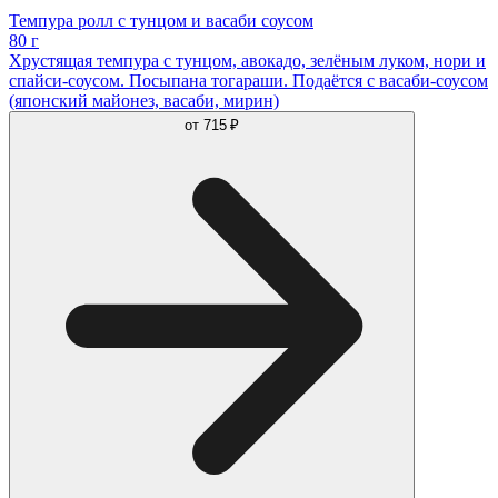
Темпура ролл с тунцом и васаби соусом
80 г
Хрустящая темпура с тунцом, авокадо, зелёным луком, нори и
спайси-соусом. Посыпана тогараши. Подаётся с васаби-соусом
(японский майонез, васаби, мирин)
от
715 ₽