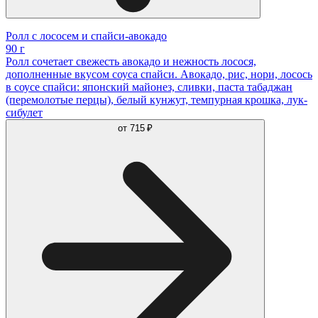
Ролл с лососем и спайси-авокадо
90 г
Ролл сочетает свежесть авокадо и нежность лосося,
дополненные вкусом соуса спайси. Авокадо, рис, нори, лосось
в соусе спайси: японский майонез, сливки, паста табаджан
(перемолотые перцы), белый кунжут, темпурная крошка, лук-
сибулет
от
715 ₽