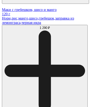
Маки с гребешком, шисо и манго
120 г
Нори,рис,манго,шисо,гребешок,заправка из
лемонграса,черная икра
1 290 ₽