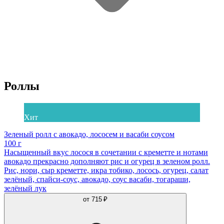
Роллы
Хит
Зеленый ролл с авокадо, лососем и васаби соусом
100 г
Насыщенный вкус лосося в сочетании с креметте и нотами
авокадо прекрасно дополняют рис и огурец в зеленом ролл.
Рис, нори, сыр креметте, икра тобико, лосось, огурец, салат
зелёный, спайси-соус, авокадо, соус васаби, тогараши,
зелёный лук
от
715 ₽