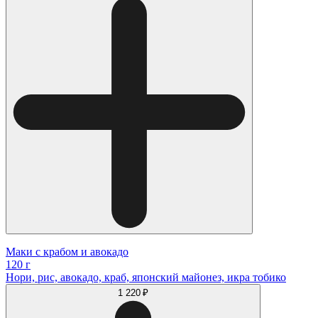
Маки с крабом и авокадо
120 г
Нори, рис, авокадо, краб, японский майонез, икра тобико
1 220 ₽