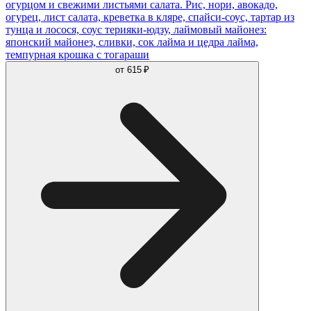
огурцом и свежими листьями салата. Рис, нори, авокадо,
огурец, лист салата, креветка в кляре, спайси-соус, тартар из
тунца и лосося, соус терияки-юдзу, лаймовый майонез:
японский майонез, сливки, сок лайма и цедра лайма,
темпурная крошка с тогараши
от
615 ₽