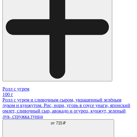
Ролл с угрем
100 г
Ролл с угрем и сливочным сыром, украшенный зелёным
луком и кунжутом. Рис, нори, угорь в соусе унаги, японский
омлет, сливочный сыр, авокадо и огурец, кунжут, зеленый
лук, стружка тунца
от
715 ₽