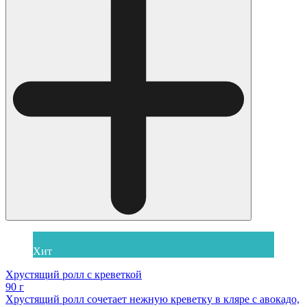
Хит
Хрустящий ролл с креветкой
90 г
Хрустящий ролл сочетает нежную креветку в кляре с авокадо,