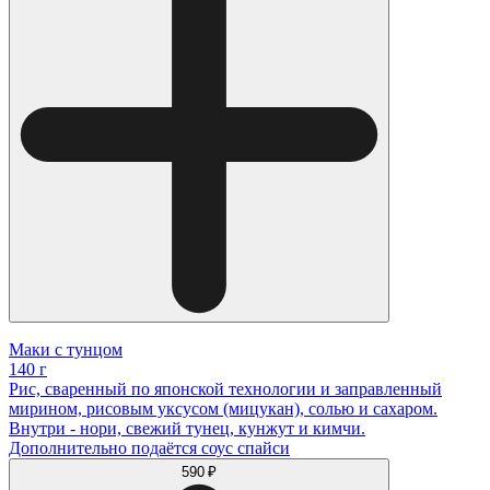
Маки с тунцом
140 г
Рис, сваренный по японской технологии и заправленный
мирином, рисовым уксусом (мицукан), солью и сахаром.
Внутри - нори, свежий тунец, кунжут и кимчи.
Дополнительно подаётся соус спайси
590 ₽