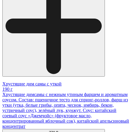
Хрустящие дим самы с уткой
190 г
Хрустящие димсамы с нежным утиным фаршем и ароматным
соусом. Состав: пшеничное тесто для спринг-роллов, фарш из
утки (утка, белые грибы, опята, чеснок, имбирь, бекон,
устричный соус), зелёный лук, кунжут. Соус: китайский
соевый соус «Джемчойс» (фруктовое масло,
концентрированный яблочный сок), китайский апельсиновый
концентрат