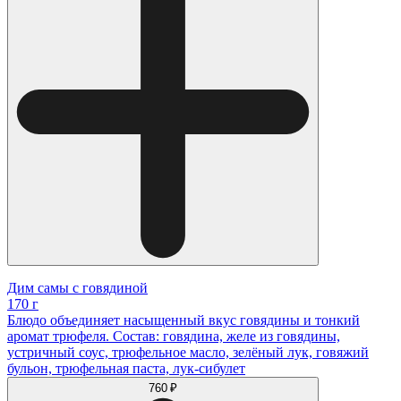
Дим самы с говядиной
170 г
Блюдо объединяет насыщенный вкус говядины и тонкий
аромат трюфеля. Состав: говядина, желе из говядины,
устричный соус, трюфельное масло, зелёный лук, говяжий
бульон, трюфельная паста, лук-сибулет
760 ₽