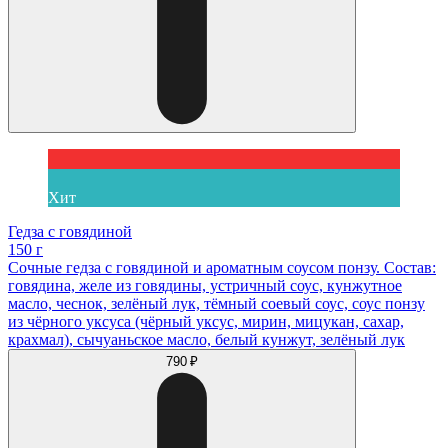
Хит
Гедза с говядиной
150 г
Сочные гедза с говядиной и ароматным соусом понзу. Состав:
говядина, желе из говядины, устричный соус, кунжутное
масло, чеснок, зелёный лук, тёмный соевый соус, соус понзу
из чёрного уксуса (чёрный уксус, мирин, мицукан, сахар,
крахмал), сычуаньское масло, белый кунжут, зелёный лук
790 ₽