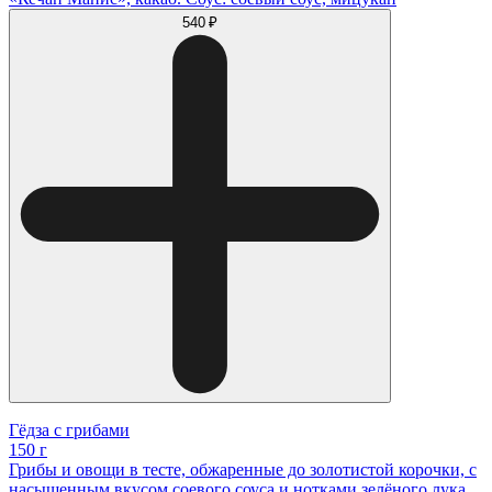
540 ₽
Гёдза с грибами
150 г
Грибы и овощи в тесте, обжаренные до золотистой корочки, с
насыщенным вкусом соевого соуса и нотками зелёного лука.