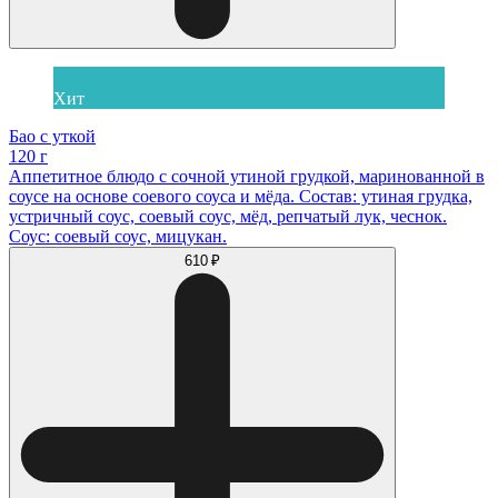
Хит
Бао с уткой
120 г
Аппетитное блюдо с сочной утиной грудкой, маринованной в
соусе на основе соевого соуса и мёда. Состав: утиная грудка,
устричный соус, соевый соус, мёд, репчатый лук, чеснок.
Соус: соевый соус, мицукан.
610 ₽