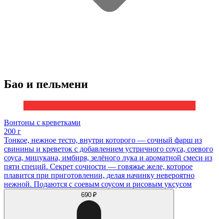
Бао и пельмени
Вонтоны с креветками
200 г
Тонкое, нежное тесто, внутри которого — сочный фарш из
свинины и креветок с добавлением устричного соуса, соевого
соуса, мицукана, имбиря, зелёного лука и ароматной смеси из
пяти специй. Секрет сочности — говяжье желе, которое
плавится при приготовлении, делая начинку невероятно
нежной. Подаются с соевым соусом и рисовым уксусом
690 ₽