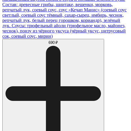
Состав: древесные грибы, шиитаке, вешенки, морковь,
репчатый лук, соевый соус, соус «Кечап Манис» (соевый соус
светлый, соевый соус тёмный, сахар-сырец, имбирь, чеснок,
репчатый лук, белый перец горошком, кориандр), зелёный
лук. Соусы: трюфельный айоли (трюфельное масло, майонез,
чеснок), понзу из чёрного уксуса (чёрный уксус, цитрусовый
сок, соевый соус, мирин)
690 ₽