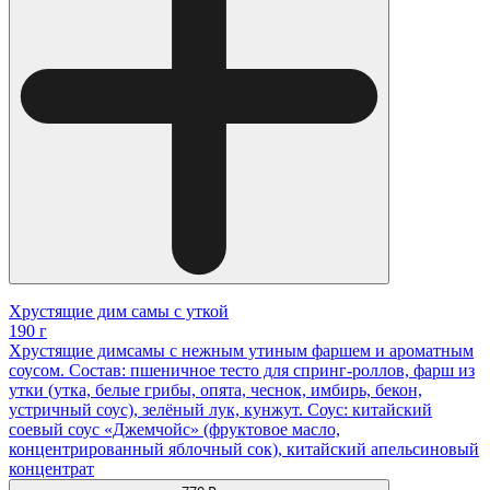
Хрустящие дим самы с уткой
190 г
Хрустящие димсамы с нежным утиным фаршем и ароматным
соусом. Состав: пшеничное тесто для спринг-роллов, фарш из
утки (утка, белые грибы, опята, чеснок, имбирь, бекон,
устричный соус), зелёный лук, кунжут. Соус: китайский
соевый соус «Джемчойс» (фруктовое масло,
концентрированный яблочный сок), китайский апельсиновый
концентрат