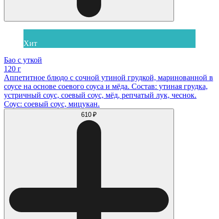
Хит
Бао с уткой
120 г
Аппетитное блюдо с сочной утиной грудкой, маринованной в
соусе на основе соевого соуса и мёда. Состав: утиная грудка,
устричный соус, соевый соус, мёд, репчатый лук, чеснок.
Соус: соевый соус, мицукан.
610 ₽