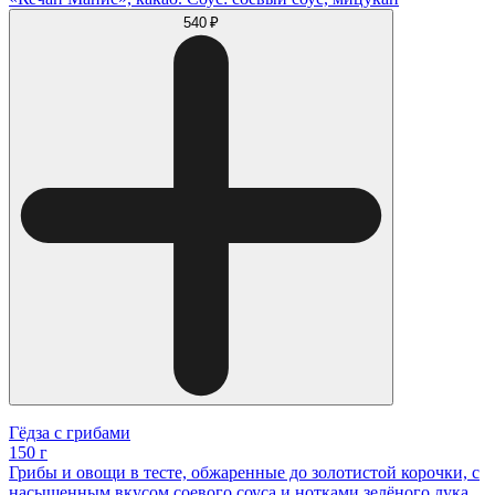
540 ₽
Гёдза с грибами
150 г
Грибы и овощи в тесте, обжаренные до золотистой корочки, с
насыщенным вкусом соевого соуса и нотками зелёного лука.