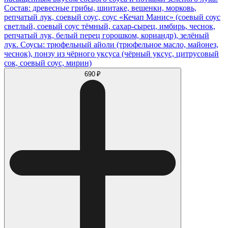
Состав: древесные грибы, шиитаке, вешенки, морковь,
репчатый лук, соевый соус, соус «Кечап Манис» (соевый соус
светлый, соевый соус тёмный, сахар-сырец, имбирь, чеснок,
репчатый лук, белый перец горошком, кориандр), зелёный
лук. Соусы: трюфельный айоли (трюфельное масло, майонез,
чеснок), понзу из чёрного уксуса (чёрный уксус, цитрусовый
сок, соевый соус, мирин)
690 ₽