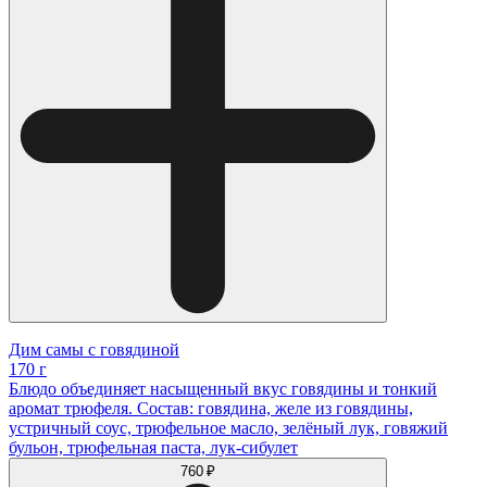
Дим самы с говядиной
170 г
Блюдо объединяет насыщенный вкус говядины и тонкий
аромат трюфеля. Состав: говядина, желе из говядины,
устричный соус, трюфельное масло, зелёный лук, говяжий
бульон, трюфельная паста, лук-сибулет
760 ₽