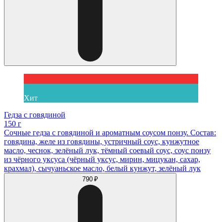
Хит
Гедза с говядиной
150 г
Сочные гедза с говядиной и ароматным соусом понзу. Состав:
говядина, желе из говядины, устричный соус, кунжутное
масло, чеснок, зелёный лук, тёмный соевый соус, соус понзу
из чёрного уксуса (чёрный уксус, мирин, мицукан, сахар,
крахмал), сычуаньское масло, белый кунжут, зелёный лук
790 ₽