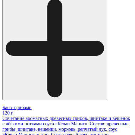
Бао с грибами
120 г
Сочетание ароматных древесных грибов, шиитаке и вешенок
с лёгкими нотками соуса «Кечап Манис». Состав: древесные
грибы, шиитаке, вешенки, морковь, репчатый лук, соус
«Кечап Манис», какао. Соус: соевый соус, мицукан