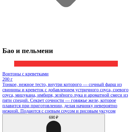
Бао и пельмени
Вонтоны с креветками
200 г
Тонкое, нежное тесто, внутри которого — сочный фарш из
свинины и креветок с добавлением устричного соуса, соевого
соуса, мицукана, имбиря, зелёного лука и ароматной смеси из
пяти специй. Секрет сочности — говяжье желе, которое
плавится при приготовлении, делая начинку невероятно
нежной. Подаются с соевым соусом и рисовым уксусом
690 ₽