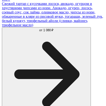
Свежий тартар с кусочками лосося, авокадо, огурцом и
хрустящими чипсами из нори. Авокадо, огурец, лосось,
соевый соус, сок лайма, оливковое масло, чипсы из нори,
обжаренные в кляре из рисовой муки, тогараши, зеленый лук,
белый кунжут, трюфельный айоли (сливки, майонез,
трюфельное масло)
от
1 080 ₽