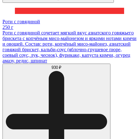
Роти с говядиной
250 г
Роти с говядиной сочетает мягкий вкус азиатского говяжьего
брискета с копчёным мисо-майонезом и яркими нотами кимчи
и овощей. Состав: роти, копчёный мисо-майонез, азиатский
говяжий брискет, кальби-соус (яблочно-грушевое пюре,
соевый соус, лук, чеснок), фурикаке, капуста кимчи, огурец
амазу, редис, шпинат
930 ₽