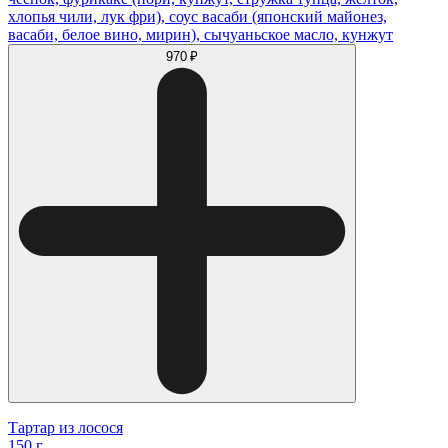
хлопья чили, лук фри), соус васаби (японский майонез,
васаби, белое вино, мирин), сычуаньское масло, кунжут
970 ₽
Тартар из лосося
150 г