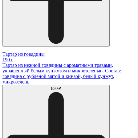
Тартар из говядины
190 г
Тартар из нежной говядины с ароматными травами,
украшенный белым кунжутом и микрозеленью. Состав:
говядина с рубленой мятой и кинзой, белый кунжут,
микрозелень
830 ₽