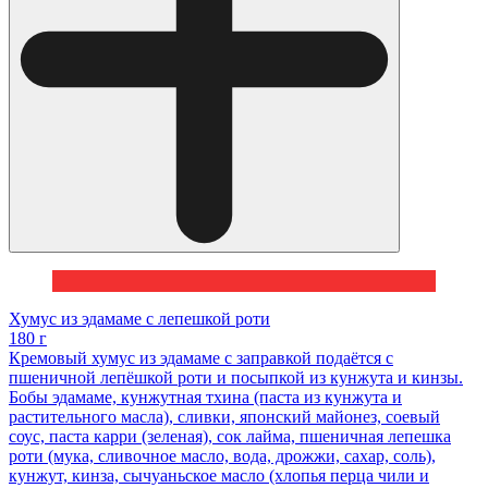
Хумус из эдамаме с лепешкой роти
180 г
Кремовый хумус из эдамаме с заправкой подаётся с
пшеничной лепёшкой роти и посыпкой из кунжута и кинзы.
Бобы эдамаме, кунжутная тхина (паста из кунжута и
растительного масла), сливки, японский майонез, соевый
соус, паста карри (зеленая), сок лайма, пшеничная лепешка
роти (мука, сливочное масло, вода, дрожжи, сахар, соль),
кунжут, кинза, сычуаньское масло (хлопья перца чили и