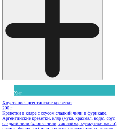
Хит
Хрустящие аргентинские креветки
200 г
Креветки в кляре с соусом сладкий чили и фурикаке.
Аргентинские креветки, кляр (мука, крахмал, вода), соус
сладкий чили (хлопья чили, сок лайма, кунжутное масло),
чеснок, фурикаке (нори, кунжут, стружка тунца, желток,