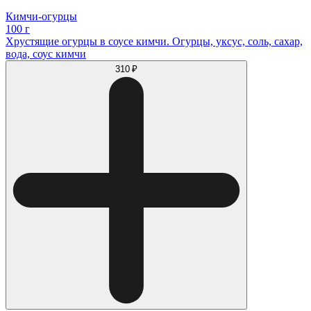
Кимчи-огурцы
100 г
Хрустящие огурцы в соусе кимчи. Огурцы, уксус, соль, cахар,
вода, соус кимчи
310 ₽