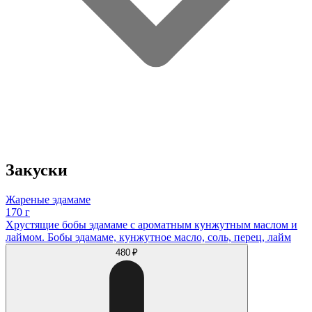
Закуски
Жареные эдамаме
170 г
Хрустящие бобы эдамаме с ароматным кунжутным маслом и
лаймом. Бобы эдамаме, кунжутное масло, соль, перец, лайм
480 ₽