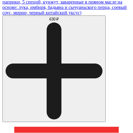
паприки, 5 специй, кунжут, заваренные в пряном масле на
основе: лука, имбиря, бадьяна и сычуаньского перца, соевый
соус, мирин, черный китайский уксус)
630 ₽