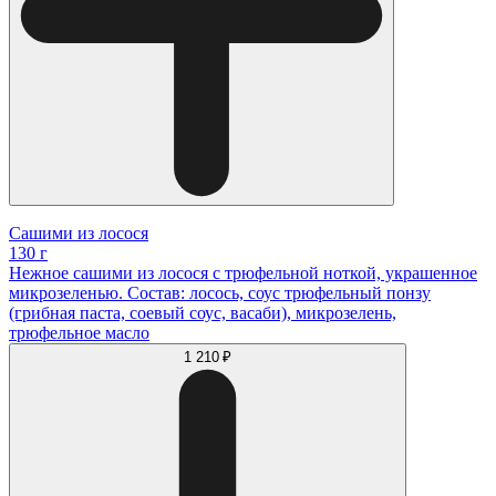
Сашими из лосося
130 г
Нежное сашими из лосося с трюфельной ноткой, украшенное
микрозеленью. Состав: лосось, соус трюфельный понзу
(грибная паста, соевый соус, васаби), микрозелень,
трюфельное масло
1 210 ₽